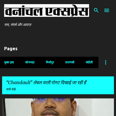
सीधे मुख्य सामग्री पर जाएं
सच, संघर्ष और आवाज़
Pages
मुख्य पृष्ठ
सोनभद्र
मिर्जापुर
वाराणसी
चंदौली
Chandauli
लेबल वाली पोस्ट दिखाई जा रही हैं
सभी देखें
सं
दे