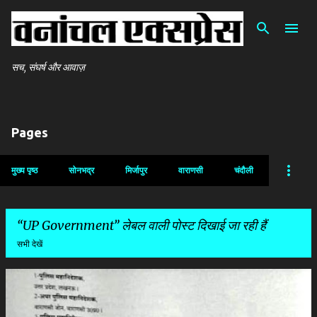
सीधे मुख्य सामग्री पर जाएं
सच, संघर्ष और आवाज़
Pages
मुख्य पृष्ठ
सोनभद्र
मिर्जापुर
वाराणसी
चंदौली
UP Government
लेबल वाली पोस्ट दिखाई जा रही हैं
सभी देखें
सं
दे