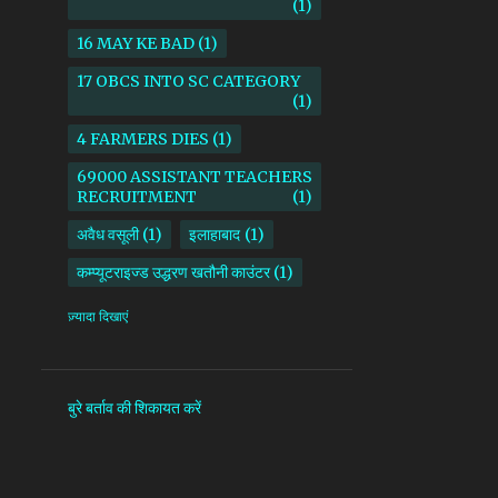
1
16 MAY KE BAD
1
17 OBCS INTO SC CATEGORY
1
4 FARMERS DIES
1
69000 ASSISTANT TEACHERS
RECRUITMENT
1
अवैध वसूली
1
इलाहाबाद
1
कम्प्यूटराइज्ड उद्धरण खतौनी काउंटर
1
किसान
1
ज़्यादा दिखाएं
माध्यमिक शिक्षा परिषद उत्तर प्रदेश
1
सदर तहसील
1
सोनभद्र
1
बुरे बर्ताव की शिकायत करें
AAM ADAMI PARTY
1
AANKHI DAS
1
AAP
1