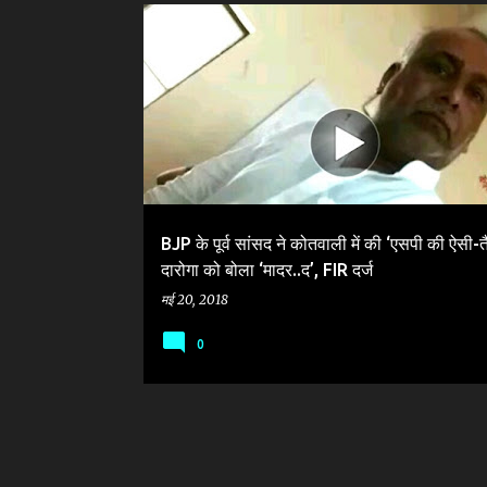
सं
BJP
EX MP RAM SAKAL
MIRZAPUR
ROBERTSG
दे
SHAHAR KOTWALI
UP POLICE
श
BJP के पूर्व सांसद ने कोतवाली में की ‘एसपी की ऐसी-
दारोगा को बोला ‘मादर..द’, FIR दर्ज
मई 20, 2018
0