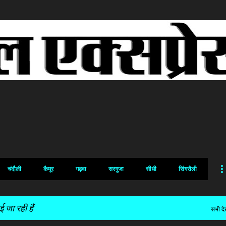
सीधे मुख्य सामग्री पर जाएं
चंदौली
कैमूर
गढ़वा
सरगुजा
सीधी
सिंगरौली
 जा रही हैं
सभी देख