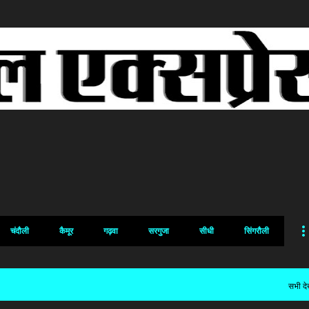
सीधे मुख्य सामग्री पर जाएं
चंदौली
कैमूर
गढ़वा
सरगुजा
सीधी
सिंगरौली
सभी देख