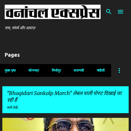
सीधे मुख्य सामग्री पर जाएं
सच, संघर्ष और आवाज़
Pages
मुख्य पृष्ठ
सोनभद्र
मिर्जापुर
वाराणसी
चंदौली
Bhagidari Sankalp Morch
लेबल वाली पोस्ट दिखाई जा
रही हैं
सभी देखें
सं