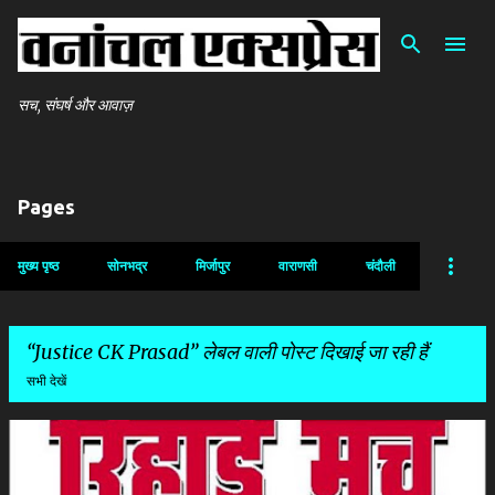
सीधे मुख्य सामग्री पर जाएं
सच, संघर्ष और आवाज़
Pages
मुख्य पृष्ठ
सोनभद्र
मिर्जापुर
वाराणसी
चंदौली
Justice CK Prasad
लेबल वाली पोस्ट दिखाई जा रही हैं
सभी देखें
सं
दे