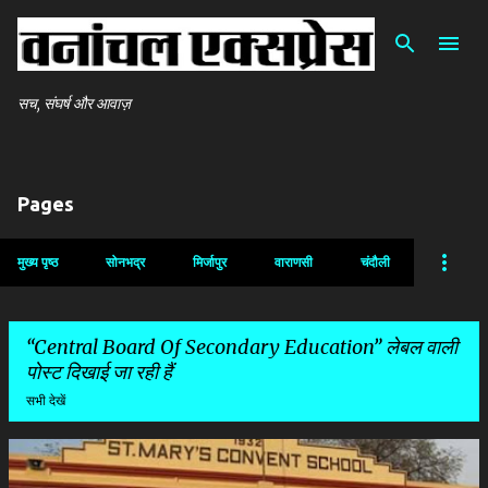
सीधे मुख्य सामग्री पर जाएं
सच, संघर्ष और आवाज़
Pages
मुख्य पृष्ठ
सोनभद्र
मिर्जापुर
वाराणसी
चंदौली
Central Board Of Secondary Education
लेबल वाली
पोस्ट दिखाई जा रही हैं
सभी देखें
सं