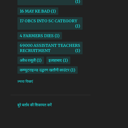
1
16 MAY KE BAD
1
17 OBCS INTO SC CATEGORY
1
4 FARMERS DIES
1
69000 ASSISTANT TEACHERS
RECRUITMENT
1
अवैध वसूली
1
इलाहाबाद
1
कम्प्यूटराइज्ड उद्धरण खतौनी काउंटर
1
किसान
1
ज़्यादा दिखाएं
माध्यमिक शिक्षा परिषद उत्तर प्रदेश
1
सदर तहसील
1
सोनभद्र
1
बुरे बर्ताव की शिकायत करें
AAM ADAMI PARTY
1
AANKHI DAS
1
AAP
1