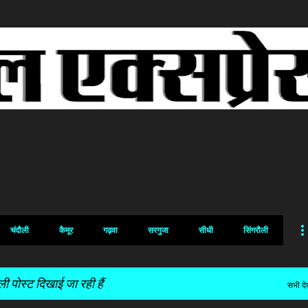
सीधे मुख्य सामग्री पर जाएं
चंदौली
कैमूर
गढ़वा
सरगुजा
सीधी
सिंगरौली
 पोस्ट दिखाई जा रही हैं
सभी देख