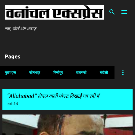
सीधे मुख्य सामग्री पर जाएं
सच, संघर्ष और आवाज़
Pages
मुख्य पृष्ठ
सोनभद्र
मिर्जापुर
वाराणसी
चंदौली
Allahabad
लेबल वाली पोस्ट दिखाई जा रही हैं
सभी देखें
सं
दे