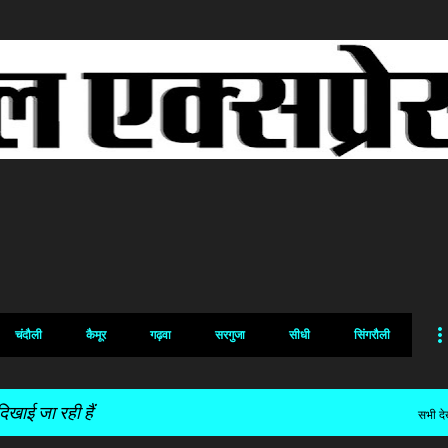
सीधे मुख्य सामग्री पर जाएं
चंदौली
कैमूर
गढ़वा
सरगुजा
सीधी
सिंगरौली
िखाई जा रही हैं
सभी देख