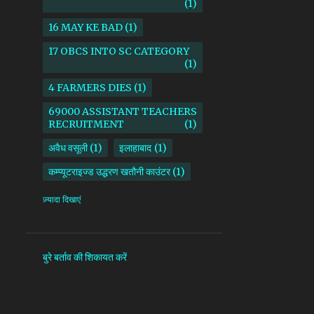
1
16 MAY KE BAD
1
17 OBCS INTO SC CATEGORY
1
4 FARMERS DIES
1
69000 ASSISTANT TEACHERS
RECRUITMENT
1
अवैध वसूली
1
इलाहाबाद
1
कम्प्यूटराइज्ड उद्धरण खतौनी काउंटर
1
किसान
1
ज़्यादा दिखाएं
माध्यमिक शिक्षा परिषद उत्तर प्रदेश
1
सदर तहसील
1
सोनभद्र
1
बुरे बर्ताव की शिकायत करें
AAM ADAMI PARTY
1
AANKHI DAS
1
AAP
1