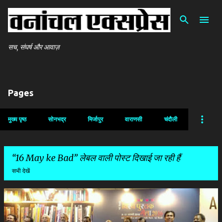
सीधे मुख्य सामग्री पर जाएं
सच, संघर्ष और आवाज़
Pages
मुख्य पृष्ठ
सोनभद्र
मिर्जापुर
वाराणसी
चंदौली
16 May ke Bad
लेबल वाली पोस्ट दिखाई जा रही हैं
सभी देखें
सं
दे