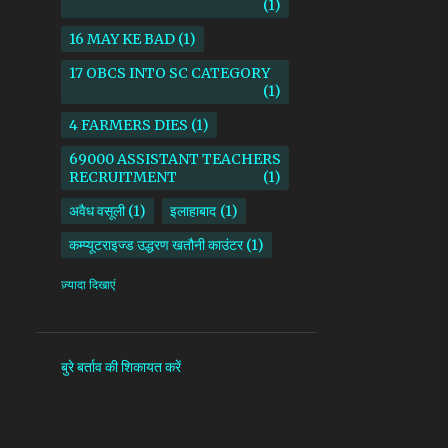
1
16 MAY KE BAD
1
17 OBCS INTO SC CATEGORY
1
4 FARMERS DIES
1
69000 ASSISTANT TEACHERS
RECRUITMENT
1
अवैध वसूली
1
इलाहाबाद
1
कम्प्यूटराइज्ड उद्धरण खतौनी काउंटर
1
किसान
1
ज़्यादा दिखाएं
माध्यमिक शिक्षा परिषद उत्तर प्रदेश
1
सदर तहसील
1
सोनभद्र
1
बुरे बर्ताव की शिकायत करें
AAM ADAMI PARTY
1
AANKHI DAS
1
AAP
1