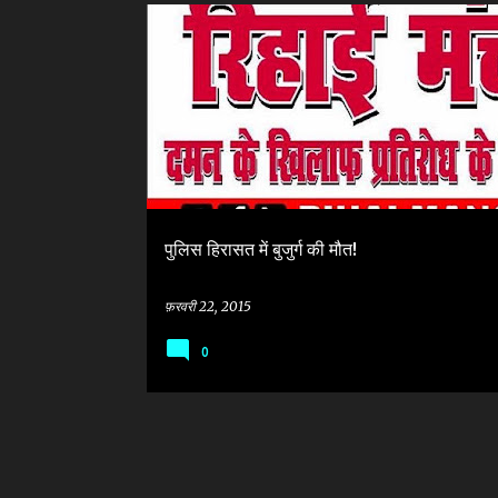
सं
ALLAHABAD
CUSTODIAL DEATH
दे
श
पुलिस हिरासत में बुजुर्ग की मौत!
फ़रवरी 22, 2015
0