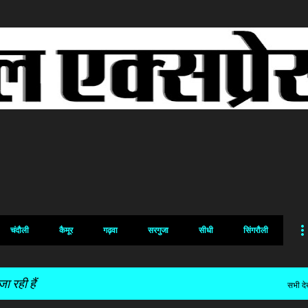
सीधे मुख्य सामग्री पर जाएं
चंदौली
कैमूर
गढ़वा
सरगुजा
सीधी
सिंगरौली
 रही हैं
सभी देख