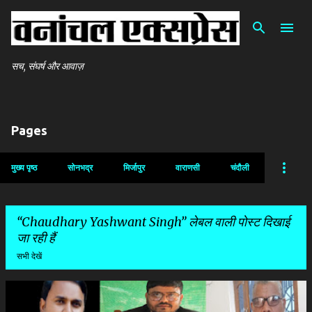
सीधे मुख्य सामग्री पर जाएं
सच, संघर्ष और आवाज़
Pages
मुख्य पृष्ठ
सोनभद्र
मिर्जापुर
वाराणसी
चंदौली
Chaudhary Yashwant Singh
लेबल वाली पोस्ट दिखाई
जा रही हैं
सभी देखें
सं