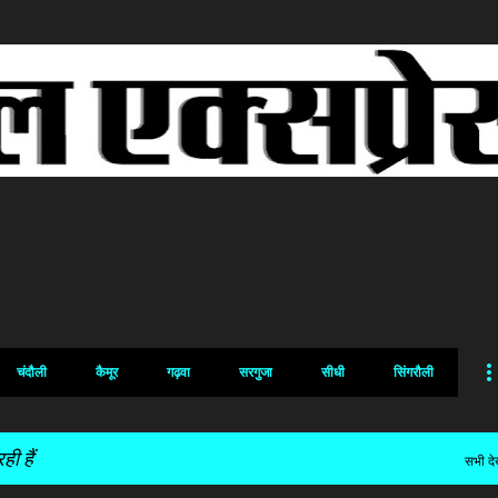
सीधे मुख्य सामग्री पर जाएं
चंदौली
कैमूर
गढ़वा
सरगुजा
सीधी
सिंगरौली
ी हैं
सभी देख