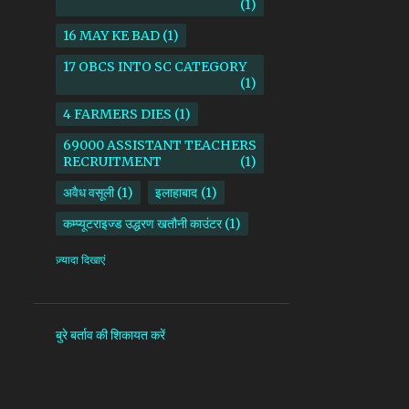
1
16 MAY KE BAD
1
17 OBCS INTO SC CATEGORY
1
4 FARMERS DIES
1
69000 ASSISTANT TEACHERS
RECRUITMENT
1
अवैध वसूली
1
इलाहाबाद
1
कम्प्यूटराइज्ड उद्धरण खतौनी काउंटर
1
किसान
1
ज़्यादा दिखाएं
माध्यमिक शिक्षा परिषद उत्तर प्रदेश
1
सदर तहसील
1
सोनभद्र
1
बुरे बर्ताव की शिकायत करें
AAM ADAMI PARTY
1
AANKHI DAS
1
AAP
1