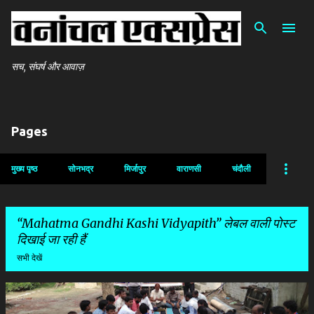
सीधे मुख्य सामग्री पर जाएं
सच, संघर्ष और आवाज़
Pages
मुख्य पृष्ठ
सोनभद्र
मिर्जापुर
वाराणसी
चंदौली
Mahatma Gandhi Kashi Vidyapith
लेबल वाली पोस्ट
दिखाई जा रही हैं
सभी देखें
सं