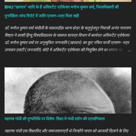
BHU:'खरवार' जाति के हैं असिस्टेंट प्रोफेसर मनोज कुमार वर्मा, जिलाधिकारी की
पुनरीक्षित जांच रिपोर्ट में जाति प्रमाण-पत्र मिला सही
डॉ. मनोज कुमार वर्मा चंदौली के सकलडीहा थाना क्षेत्र के चतुर्भुजपुर निवासी अनंत नारायण
मिश्रा ने काशी हिन्दू विश्वविद्यालय के सामाज शास्त्र विभाग में कार्यरत असिस्टेंट प्रोफेसर
डॉ. मनोज कुमार वर्मा पर अनुसूचित जनजाति (खरवार) का कूट रचित फर्जी प्रमाण-पत्र
लगाकर एसटी (जनजाति) कोटे में असिस्टेंट प्रोफेसर की नियुक्ति लेने का लगाया था
आरोप। वनांचल एक्सप्रेस ब्यूरो सोनभद्र। काशी हिन्दू विश्वविद्यालय (बीएचयू) के समाज
शास्त्र विभाग में कार्यरत असिस्टेंट प्रोफेसर डॉ. मनोज कुमार वर्मा का 'खरवार' अनुसूचित
जनजाति का निर्गत प्रमाण-पत्र वैध निकला है। जिलाधिकारी की जिला स्तरीय स्क्रूटनी
कमेटी ने सोमवार को अपनी ही पूर्व की रिपोर्ट को खारिज करते हुए उनके प्रमाण-पत्र पर
वैधानिकता की मुहर लगा दी।
महात्मा गांधी की पुण्यतिथि पर विशेषः शिक्षा में गांधी दर्शन की प्रासंगिकता
महात्मा गांधी एक शिक्षाविद और समाजशास्त्री थे जिन्होंने भारत को आजादी दिलाने के लिए