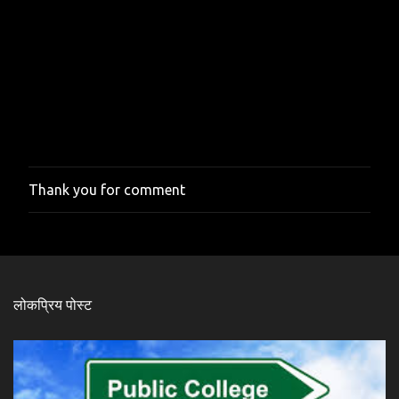
Thank you for comment
ए
क
टि
प्प
णी
भे
जें
लोकप्रिय पोस्ट