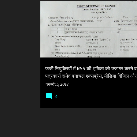
सं
BJP
DIOS SONBHADRA
FAKE RECRUITMENT
दे
SANSKRIT MADHYAMIK VIDYALAY
SONBHADRA
श
फर्जी नियुक्तियों में RSS की भूमिका को उजागर करने व
पत्रकारों समेत वनांचल एक्सप्रेस, मीडिया विजिल 
पर FIR
जनवरी 15, 2018
0