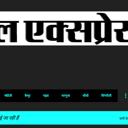
सीधे मुख्य सामग्री पर जाएं
चंदौली
कैमूर
गढ़वा
सरगुजा
सीधी
सिंगरौली
जा रही हैं
सभी देख