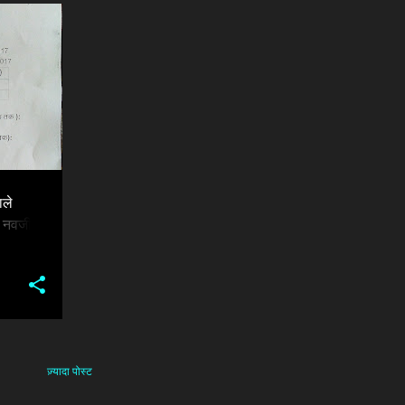
RSS
+
ाले
और नवजीवन
ज़्यादा पोस्ट