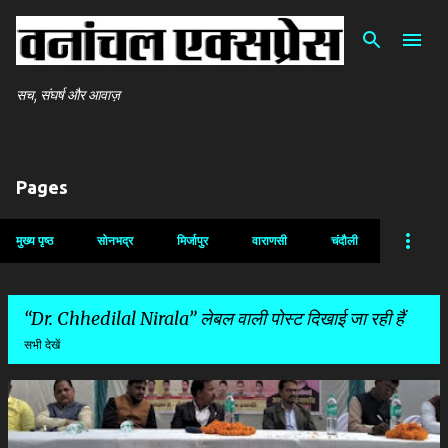
सीधे मुख्य सामग्री पर जाएं
सच, संघर्ष और आवाज़
Pages
मुख्य पृष्ठ
सोनभद्र
मिर्जापुर
वाराणसी
चंदौली
Dr. Chhedilal Nirala
लेबल वाली पोस्ट दिखाई जा रही हैं
सभी देखें
सं
दे