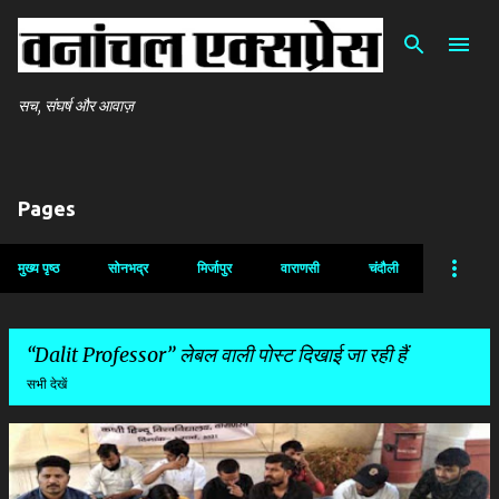
सीधे मुख्य सामग्री पर जाएं
सच, संघर्ष और आवाज़
Pages
मुख्य पृष्ठ
सोनभद्र
मिर्जापुर
वाराणसी
चंदौली
Dalit Professor
लेबल वाली पोस्ट दिखाई जा रही हैं
सभी देखें
सं
दे