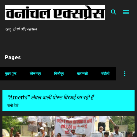
सीधे मुख्य सामग्री पर जाएं
सच, संघर्ष और आवाज़
Pages
मुख्य पृष्ठ
सोनभद्र
मिर्जापुर
वाराणसी
चंदौली
Amethi
लेबल वाली पोस्ट दिखाई जा रही हैं
सभी देखें
सं
दे