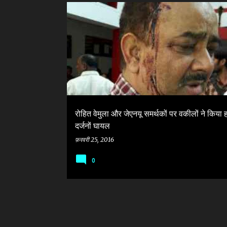
सं
ADVOCATE
ALLAHABAD
CPIML
JNU
दे
श
रोहित वेमुला और जेएनयू समर्थकों पर वकीलों ने किया 
दर्जनों घायल
फ़रवरी 25, 2016
0