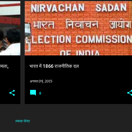
+
1
AIDMK
BJP
BSP
CONGRESS
CPI
+
4
हमला,
भारत में 1866 राजनीतिक दल
अगस्त 09, 2015
0
ज़्यादा पोस्ट