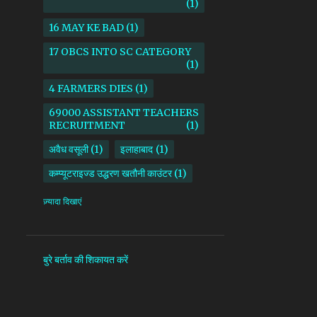
1
16 MAY KE BAD
1
17 OBCS INTO SC CATEGORY
1
4 FARMERS DIES
1
69000 ASSISTANT TEACHERS
RECRUITMENT
1
अवैध वसूली
1
इलाहाबाद
1
कम्प्यूटराइज्ड उद्धरण खतौनी काउंटर
1
किसान
1
ज़्यादा दिखाएं
माध्यमिक शिक्षा परिषद उत्तर प्रदेश
1
सदर तहसील
1
सोनभद्र
1
बुरे बर्ताव की शिकायत करें
AAM ADAMI PARTY
1
AANKHI DAS
1
AAP
1