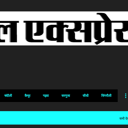
सीधे मुख्य सामग्री पर जाएं
चंदौली
कैमूर
गढ़वा
सरगुजा
सीधी
सिंगरौली
सभी देख