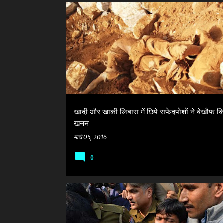
सं
CM AKHILESH YADAV
GAYATRI PRASAD PRAJAPATI
दे
श
खादी और खाकी लिबास में छिपे सफेदपोशों ने बेखौफ क
खनन
मार्च 05, 2016
0
JNUSU
KANHAIYA KUMAR