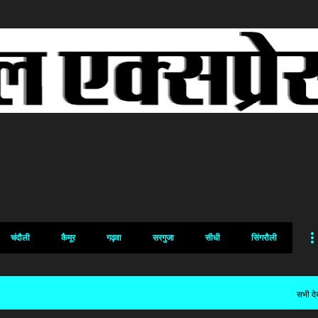
सीधे मुख्य सामग्री पर जाएं
चंदौली
कैमूर
गढ़वा
सरगुजा
सीधी
सिंगरौली
सभी देख