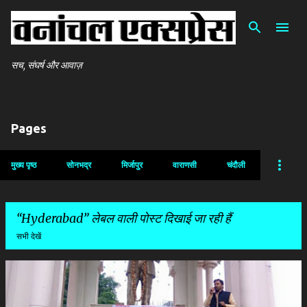
सीधे मुख्य सामग्री पर जाएं
सच, संघर्ष और आवाज़
Pages
मुख्य पृष्ठ
सोनभद्र
मिर्जापुर
वाराणसी
चंदौली
Hyderabad
लेबल वाली पोस्ट दिखाई जा रही हैं
सभी देखें
सं
दे