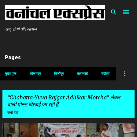
सीधे मुख्य सामग्री पर जाएं
सच, संघर्ष और आवाज़
Pages
मुख्य पृष्ठ
सोनभद्र
मिर्जापुर
वाराणसी
चंदौली
Chahatra-Yuva Rajgar Adhikar Morcha
लेबल
वाली पोस्ट दिखाई जा रही हैं
सभी देखें
सं