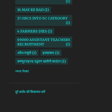
1
16 MAY KE BAD
1
17 OBCS INTO SC CATEGORY
1
4 FARMERS DIES
1
69000 ASSISTANT TEACHERS
RECRUITMENT
1
अवैध वसूली
1
इलाहाबाद
1
कम्प्यूटराइज्ड उद्धरण खतौनी काउंटर
1
किसान
1
ज़्यादा दिखाएं
माध्यमिक शिक्षा परिषद उत्तर प्रदेश
1
सदर तहसील
1
सोनभद्र
1
बुरे बर्ताव की शिकायत करें
AAM ADAMI PARTY
1
AANKHI DAS
1
AAP
1