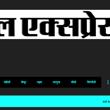
सीधे मुख्य सामग्री पर जाएं
चंदौली
कैमूर
गढ़वा
सरगुजा
सीधी
सिंगरौली
सभी देख