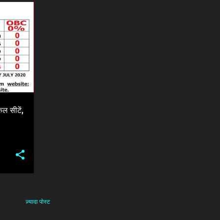
+
1
कल सीटें,
ज़्यादा पोस्ट