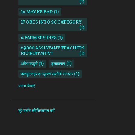
1
16 MAY KE BAD
1
17 OBCS INTO SC CATEGORY
1
4 FARMERS DIES
1
69000 ASSISTANT TEACHERS
RECRUITMENT
1
अवैध वसूली
1
इलाहाबाद
1
कम्प्यूटराइज्ड उद्धरण खतौनी काउंटर
1
किसान
1
ज़्यादा दिखाएं
माध्यमिक शिक्षा परिषद उत्तर प्रदेश
1
सदर तहसील
1
सोनभद्र
1
बुरे बर्ताव की शिकायत करें
AAM ADAMI PARTY
1
AANKHI DAS
1
AAP
1