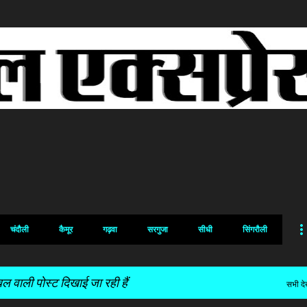
सीधे मुख्य सामग्री पर जाएं
चंदौली
कैमूर
गढ़वा
सरगुजा
सीधी
सिंगरौली
ल वाली पोस्ट दिखाई जा रही हैं
सभी देख