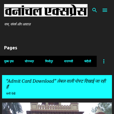
सीधे मुख्य सामग्री पर जाएं
सच, संघर्ष और आवाज़
Pages
मुख्य पृष्ठ
सोनभद्र
मिर्जापुर
वाराणसी
चंदौली
Admit Card Download
लेबल वाली पोस्ट दिखाई जा रही
हैं
सभी देखें
सं