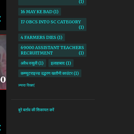
1
16 MAY KE BAD
1
17 OBCS INTO SC CATEGORY
1
4 FARMERS DIES
1
69000 ASSISTANT TEACHERS
RECRUITMENT
1
अवैध वसूली
1
इलाहाबाद
1
कम्प्यूटराइज्ड उद्धरण खतौनी काउंटर
1
किसान
1
ज़्यादा दिखाएं
माध्यमिक शिक्षा परिषद उत्तर प्रदेश
1
सदर तहसील
1
सोनभद्र
1
बुरे बर्ताव की शिकायत करें
AAM ADAMI PARTY
1
AANKHI DAS
1
AAP
1