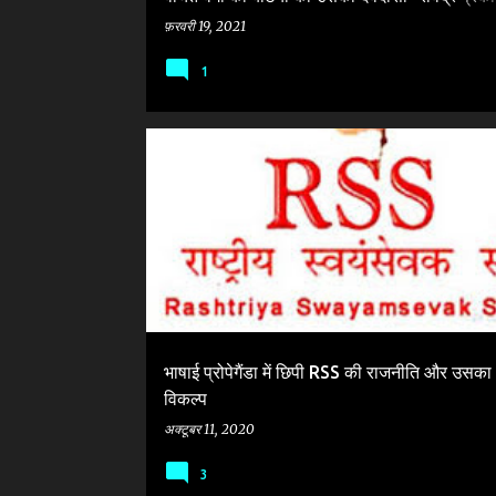
भारतीय
फ़रवरी 19, 2021
1
BJP
LEFT
NAXALITE
भाषाई प्रोपेगैंडा में छिपी RSS की राजनीति और उसका
विकल्प
अक्टूबर 11, 2020
3