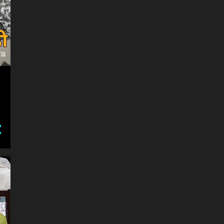
AFALATOON
3
AGNIPATH RECRUITMENT
SCHEME
1
AGRICULTURE ACTS
1
AGRICULTURE BILL
2
AGRICULTURE BILLS
1
AICTU
1
AIDMK
1
AIDSO
1
AIDWA
1
AIDYO
1
AIKSCC
1
AIOBC
5
AIPF
1
AIPWA
2
AIQ
3
AISA
6
AISF
3
AISHWARYA RAI
1