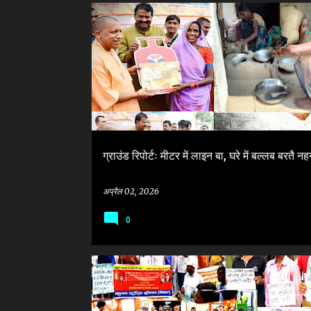
सं
BJP
MUKHYAMANTRI AWAS YOJANA-GRAMIN
दे
श
ग्राउंड रिपोर्टः मीटर में लाइन बा, घरे में बल्लब बरतै नह
अप्रैल 02, 2026
0
AIOBC
BJP
NATIONAL SOCIAL JUSTICE DAY
N
NEET
OBC RESERVATION
RSS