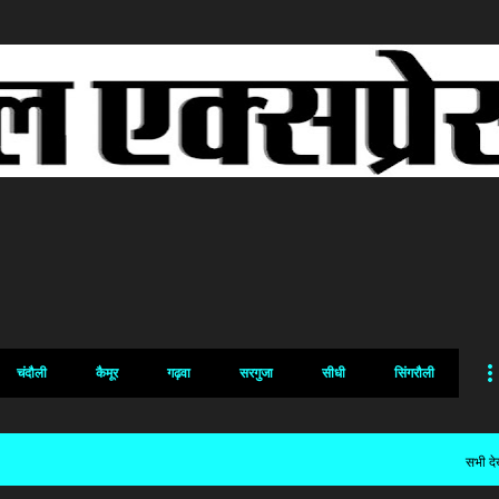
सीधे मुख्य सामग्री पर जाएं
चंदौली
कैमूर
गढ़वा
सरगुजा
सीधी
सिंगरौली
सभी देख