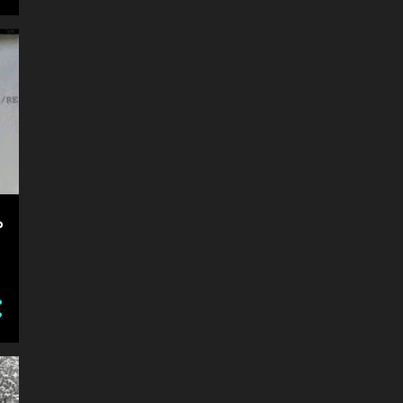
ABDUCTION
1
ABHISHEK SRIVASTAVA
1
ABVP
5
ACHCHHELAL PRAJAPATI
6
ADG
1
ADG VARANASI
2
ADITYA BIRLA GROUP
1
ADIWASI
2
ADMIT CARD DOWNLOAD
1
P
ADVISERY COUNSIL
1
ADVOCATE
1
ADVOCATE NUTAN THAKUR
1
ADVOCATE PRASHANT
BHUSHAN
1
ADVOCATE VIKAS SHAKYA
1