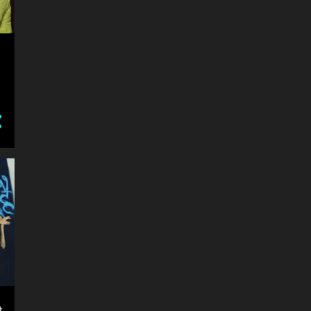
AISMA
1
AJAY DEVGAN
1
AJAY SINGH
2
AJIT SINGH
1
AK LARI
3
AKHIL BHARATIYA
KUMBHAKAR MAHASABHA
FORUM
1
AKHIL BHARTIYA VIDYARTHI
PARISHAD
1
AKHILESH KATIYAR
1
AKHILESH YADAV
6
AKHILESH YADAVA
2
ALINAGAR POLICE STATION
1
ALL INDIA QUOTA
1
ALL INDIA QUOTA IN
MEDICAL COLLEGES
1
ी