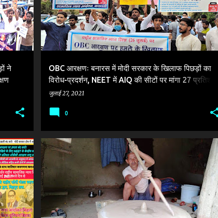
ं ने
OBC आरक्षणः बनारस में मोदी सरकार के खिलाफ पिछड़ों का
क्षण
विरोध-प्रदर्शन, NEET में AIQ की सीटों पर मांगा 27 प्रतिशत
आरक्षण
जुलाई 27, 2021
0
+
9
BJP
GOVERNEMENT OF INDIA
+
1