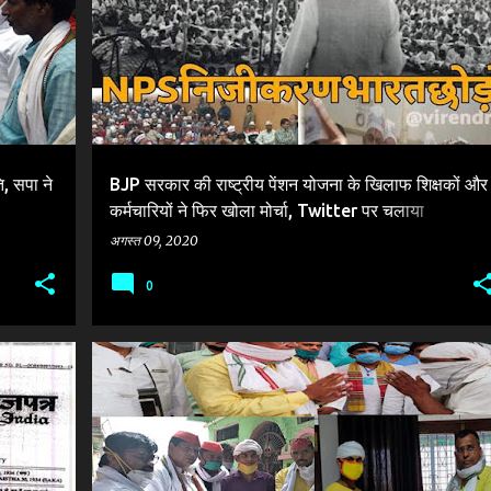
, सपा ने
BJP सरकार की राष्ट्रीय पेंशन योजना के खिलाफ शिक्षकों और
कर्मचारियों ने फिर खोला मोर्चा, Twitter पर चलाया
'#NPSनिजीकरणभारतछोड़ो' अभियान
अगस्त 09, 2020
0
I
AKHILESH KATIYAR
BJP
DHARMVIR PRAJAPATI
+
3
+