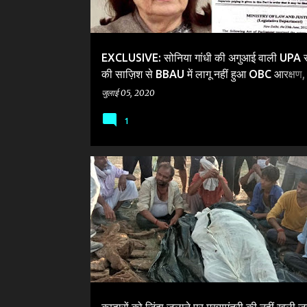
EXCLUSIVE: सोनिया गांधी की अगुआई वाली UPA 
की साज़िश से BBAU में लागू नहीं हुआ OBC आरक्षण, क
संशोधन कर छीन लिया पिछड़ों का हक
जुलाई 05, 2020
1
APNA DAL (SONELAL)
BJP
BSP
कुम्हारों को ज़िंदा जलाने पर मुख्यमंत्री की नहीं खुली ज