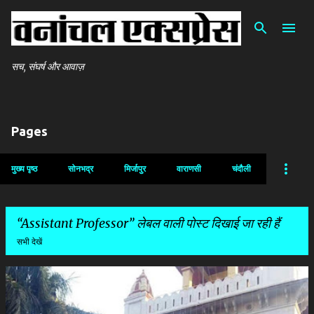
सीधे मुख्य सामग्री पर जाएं
सच, संघर्ष और आवाज़
Pages
मुख्य पृष्ठ
सोनभद्र
मिर्जापुर
वाराणसी
चंदौली
Assistant Professor
लेबल वाली पोस्ट दिखाई जा रही हैं
सभी देखें
सं
दे