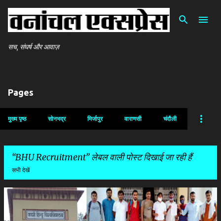
सीधे मुख्य सामग्री पर जाएं
सच, संघर्ष और आवाज़
Pages
मुख्य पृष्ठ
सोनभद्र
मिर्जापुर
वाराणसी
चंदौली
BHU Recruitment
लेबल वाली पोस्ट दिखाई जा रही हैं
सभी देखें
सं
दे