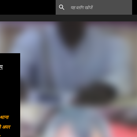
स
 थाना
को अपर