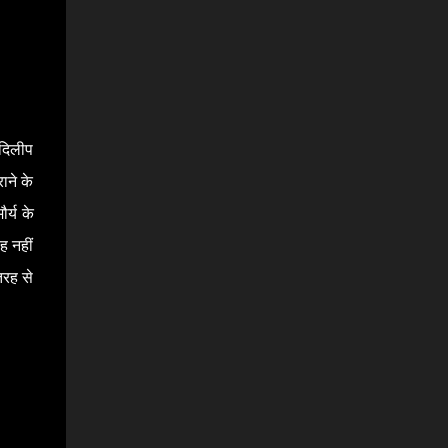
 दिलीप
ाने के
र्य के
ह नहीं
 तरह से