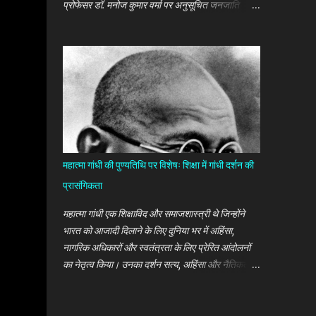
प्रोफेसर डॉ. मनोज कुमार वर्मा पर अनुसूचित जनजाति
(खरवार) का कूट रचित फर्जी प्रमाण-पत्र लगाकर एसटी
(जनजाति) कोटे में असिस्टेंट प्रोफेसर की नियुक्ति लेने का
लगाया था आरोप। वनांचल एक्सप्रेस ब्यूरो सोनभद्र। काशी
हिन्दू विश्वविद्यालय (बीएचयू) के समाज शास्त्र विभाग में
कार्यरत असिस्टेंट प्रोफेसर डॉ. मनोज कुमार वर्मा का
'खरवार' अनुसूचित जनजाति का निर्गत प्रमाण-पत्र वैध
निकला है। जिलाधिकारी की जिला स्तरीय स्क्रूटनी कमेटी
ने सोमवार को अपनी ही पूर्व की रिपोर्ट को खारिज करते हुए
उनके प्रमाण-पत्र पर वैधानिकता की मुहर लगा दी।
महात्मा गांधी की पुण्यतिथि पर विशेषः शिक्षा में गांधी दर्शन की
प्रासंगिकता
महात्मा गांधी एक शिक्षाविद और समाजशास्त्री थे जिन्होंने
भारत को आजादी दिलाने के लिए दुनिया भर में अहिंसा,
नागरिक अधिकारों और स्वतंत्रता के लिए प्रेरित आंदोलनों
का नेतृत्व किया। उनका दर्शन सत्य, अहिंसा और नैतिकता
पर आधारित था। वह भारतीयों की समस्याओं से पूरी तरह
वाकिफ थे और उन्होंने इस बात को ध्यान में रखा, जब उन्होंने
नौकरी-उन्मुखता, चरित्र निर्माण, सामाजिक विकास और