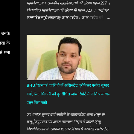
महाविद्यालय। राजकीय महाविद्यालयों की संख्या महज 217 ।
वित्तपोषित महाविद्यालय की संख्या भी महज 323 । वनांचल
एक्सप्रेस ब्यूरो लखनऊ/उत्तर प्रदेश। उत्तर प्रदेश की उच्च
शिक्षा व्यवस्था जल्द ही निजी हाथों की जागीर बन जाएगी।
राज्य में सरकारी इमदाद से चलने वाले उच्च शिक्षण संस्थानों
र उनके
के मुकाबले निजी शिक्षण संस्थानों की संख्या 13 गुणा ज्यादा हो
िता के
गई है। अगर उत्तर प्रदेश में उच्च शिक्षा प्रदान करने वाले
से मना
महाविद्यालयों की बात करें तो राज्य में 6400 के करीब निजी
महाविद्यालय संचालित हो रहे हैं जबकि सरकारी इमदाद से
संचालित होने वाले कुल महाविद्यालयों की संख्या महज 540
है। इनमें 323 महाविद्यालय राज्य सरकार द्वारा वित्तपोषित हैं।
राजकीय महाविद्यालयों की संख्या महज 217 है।
BHU:'खरवार' जाति के हैं असिस्टेंट प्रोफेसर मनोज कुमार
वर्मा, जिलाधिकारी की पुनरीक्षित जांच रिपोर्ट में जाति प्रमाण-
पत्र मिला सही
डॉ. मनोज कुमार वर्मा चंदौली के सकलडीहा थाना क्षेत्र के
चतुर्भुजपुर निवासी अनंत नारायण मिश्रा ने काशी हिन्दू
विश्वविद्यालय के सामाज शास्त्र विभाग में कार्यरत असिस्टेंट