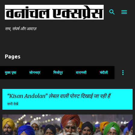
सीधे मुख्य सामग्री पर जाएं
सच, संघर्ष और आवाज़
Pages
मुख्य पृष्ठ
सोनभद्र
मिर्जापुर
वाराणसी
चंदौली
Kisan Andolan
लेबल वाली पोस्ट दिखाई जा रही हैं
सभी देखें
सं
दे