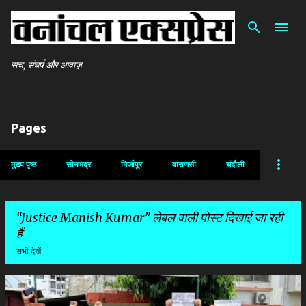
सीधे मुख्य सामग्री पर जाएं
सच, संघर्ष और आवाज़
Pages
मुख्य पृष्ठ
सोनभद्र
मिर्जापुर
वाराणसी
चंदौली
Justice Manish Kumar
लेबल वाली पोस्ट दिखाई जा रही
हैं
सभी देखें
सं